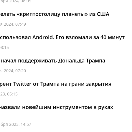
ября 2024, 08:05
елать «криптостолицу планеты» из США
я 2024, 07:49
спользовал Android. Его взломали за 40 минут
08:15
 начал поддерживать Дональда Трампа
я 2024, 07:20
рент Twitter от Трампа на грани закрытия
23, 05:15
назвали новейшим инструментом в руках
ября 2023, 14:57