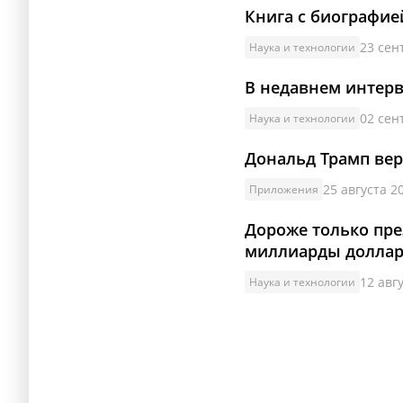
Книга с биографией
23 сен
Наука и технологии
В недавнем интерв
02 сен
Наука и технологии
Дональд Трамп вер
25 августа 20
Приложения
Дороже только пре
миллиарды долла
12 авгу
Наука и технологии