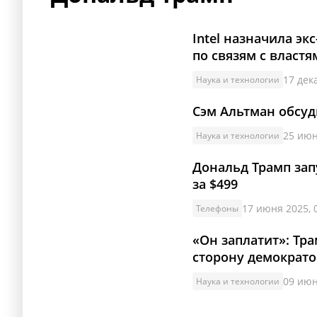
Intel назначила э
по связям с властя
17 дек
Наука и технологии
Сэм Альтман обсуд
25 июн
Наука и технологии
Дональд Трамп за
за $499
17 июня 2025, 
Телефоны
«Он заплатит»: Тра
сторону демократо
09 июн
Наука и технологии