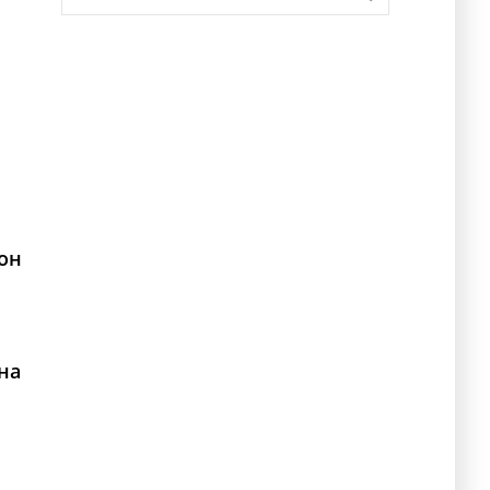
он
на