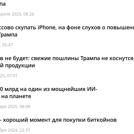
па
преля 2025, 08:26
сово скупать iPhone, на фоне слухов о повышен
Трампа
, 05:47
 не будет: свежие пошлины Трампа не коснутся
й продукции
25, 07:01
00 млрд на один из мощнейших ИИ-
 на планете
аря 2025, 08:08
— хороший момент для покупки биткойнов
бря 2024, 22:37