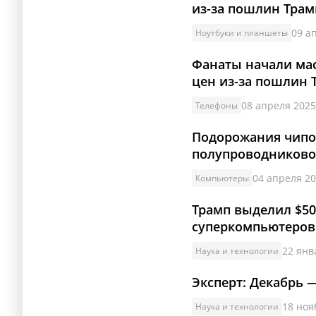
из-за пошлин Трам
09 а
Ноутбуки и планшеты
Фанаты начали мас
цен из-за пошлин 
08 апреля 2025
Телефоны
Подорожания чипов
полупроводниково
04 апреля 20
Компьютеры
Трамп выделил $5
суперкомпьютеров
22 янв
Наука и технологии
Эксперт: Декабрь 
18 ноя
Наука и технологии