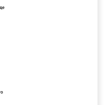
де
го