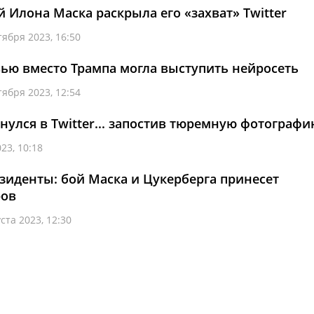
 Илона Маска раскрыла его «захват» Twitter
тября 2023, 16:50
ью вместо Трампа могла выступить нейросеть
тября 2023, 12:54
нулся в Twitter... запостив тюремную фотограф
23, 10:18
зиденты: бой Маска и Цукерберга принесет
ров
ста 2023, 12:30