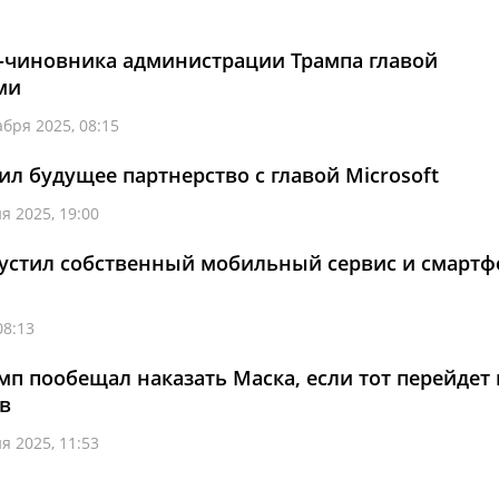
кс-чиновника администрации Трампа главой
ми
абря 2025, 08:15
ил будущее партнерство с главой Microsoft
я 2025, 19:00
пустил собственный мобильный сервис и смартф
08:13
мп пообещал наказать Маска, если тот перейдет 
в
я 2025, 11:53