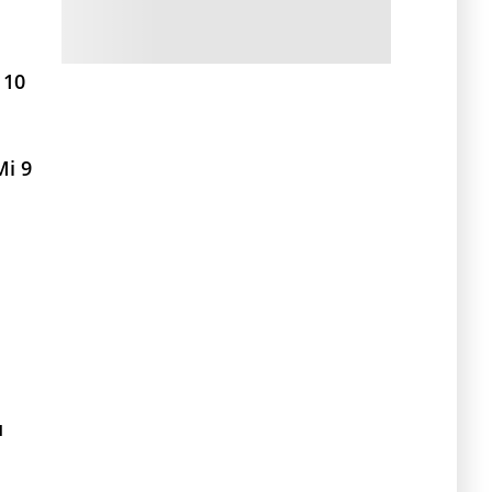
 10
i 9
и