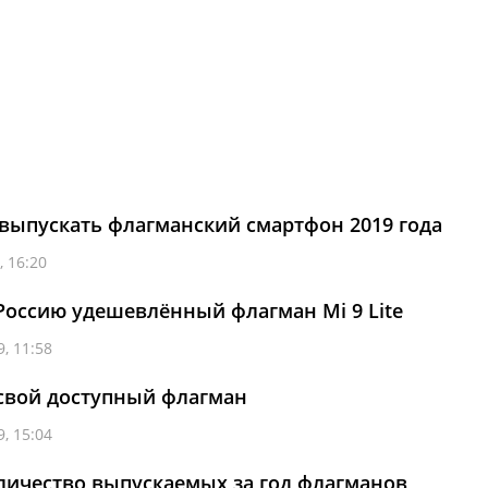
 выпускать флагманский смартфон 2019 года
, 16:20
 Россию удешевлённый флагман Mi 9 Lite
, 11:58
свой доступный флагман
, 15:04
оличество выпускаемых за год флагманов