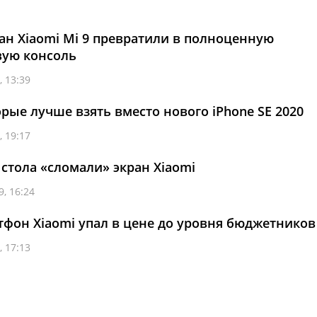
н Xiaomi Mi 9 превратили в полноценную
вую консоль
, 13:39
рые лучше взять вместо нового iPhone SE 2020
, 19:17
 стола «сломали» экран Xiaomi
, 16:24
фон Xiaomi упал в цене до уровня бюджетников
, 17:13