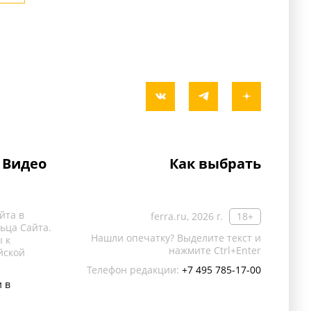
Видео
Как выбрать
йта в
ferra.ru, 2026 г.
18+
ьца Сайта.
Нашли опечатку? Выделите текст и
 к
нажмите Ctrl+Enter
йской
Телефон редакции:
+7 495 785-17-00
 в