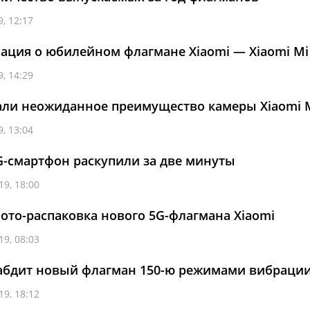
, 12:17
ция о юбилейном флагмане Xiaomi — Xiaomi Mi
, 14:29
али неожиданное преимущество камеры Xiaomi M
, 13:04
-смартфон раскупили за две минуты
19, 18:00
фото-распаковка нового 5G-флагмана Xiaomi
19, 08:03
набдит новый флагман 150-ю режимами вибраци
19, 18:12