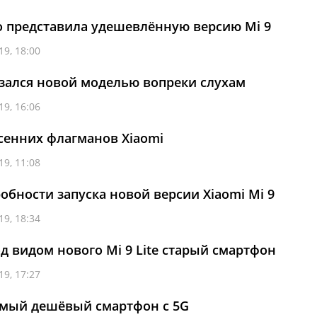
 представила удешевлённую версию Mi 9
19, 18:00
казался новой моделью вопреки слухам
19, 16:06
осенних флагманов Xiaomi
19, 11:08
обности запуска новой версии Xiaomi Mi 9
19, 18:34
д видом нового Mi 9 Lite старый смартфон
19, 17:27
амый дешёвый смартфон с 5G