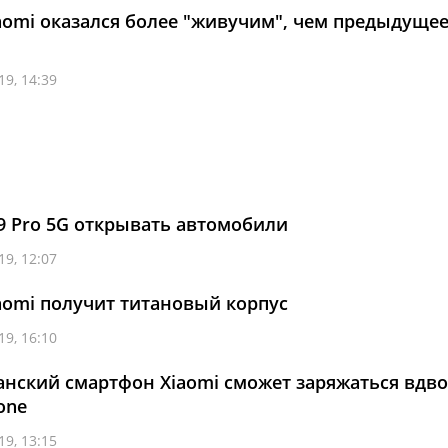
omi оказался более "живучим", чем предыдуще
19, 14:39
 9 Pro 5G открывать автомобили
19, 12:07
omi получит титановый корпус
19, 16:10
нский смартфон Xiaomi сможет заряжаться вдво
one
19, 13:15