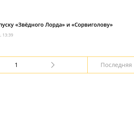
ыпуску «Звёдного Лорда» и «Сорвиголову»
, 13:39
1
Последняя