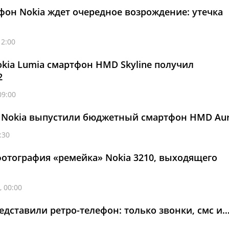
фон Nokia ждет очередное возрождение: утечка
12:00
ia Lumia смартфон HMD Skyline получил
2
09:00
 Nokia выпустили бюджетный смартфон HMD Au
:30
фотография «ремейка» Nokia 3210, выходящего
, 00:00
едставили ретро-телефон: только звонки, смс и