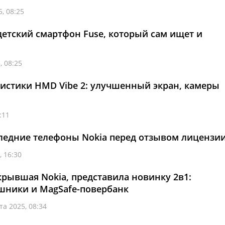
, 08:25
етский смартфон Fuse, который сам ищет и
, 08:25
истики HMD Vibe 2: улучшенный экран, камеры
:11
ледние телефоны Nokia перед отзывом лицензи
, 16:30
рывшая Nokia, представила новинку 2в1:
шники и MagSafe-повербанк
та 2025, 08:34