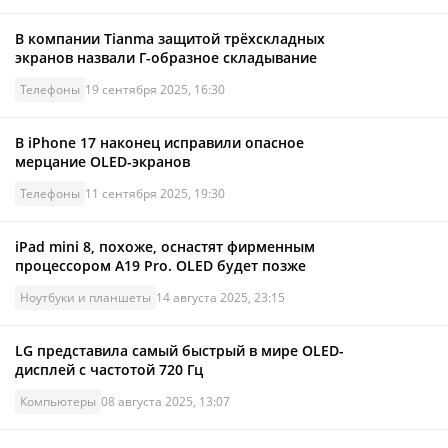
В компании Tianma защитой трёхскладных
экранов назвали Г-образное складывание
Телефоны
19 сентября 2025, 16:30
В iPhone 17 наконец исправили опасное
мерцание OLED-экранов
Телефоны
11 сентября 2025, 19:30
iPad mini 8, похоже, оснастят фирменным
процессором A19 Pro. OLED будет позже
Ноутбуки и планшеты
14 августа 2025, 23:15
LG представила самый быстрый в мире OLED-
дисплей с частотой 720 Гц
Компьютеры
08 августа 2025, 13:07