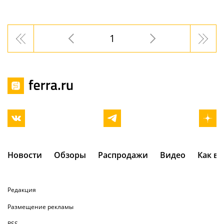
1
Новости
Обзоры
Распродажи
Видео
Как в
Редакция
Размещение рекламы
RSS